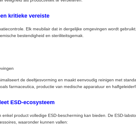
veiligheid als productiviteit te verbeteren.
en kritieke vereiste
atiecontrole. Elk meubilair dat in dergelijke omgevingen wordt gebrui
chemische bestendigheid en steriliteitsgemak.
evingen
imaliseert de deeltjesvorming en maakt eenvoudig reinigen met standaa
zoals farmaceutica, productie van medische apparatuur en halfgeleiderf
pleet ESD-ecosysteem
een enkel product volledige ESD-bescherming kan bieden. De ESD-labsto
cessoires, waaronder kunnen vallen: