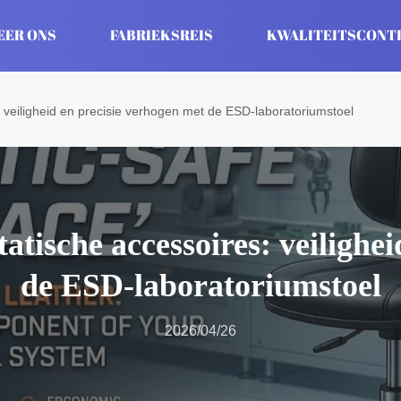
EER ONS
FABRIEKSREIS
KWALITEITSCONT
: veiligheid en precisie verhogen met de ESD-laboratoriumstoel
tatische accessoires: veilighe
de ESD-laboratoriumstoel
2026/04/26