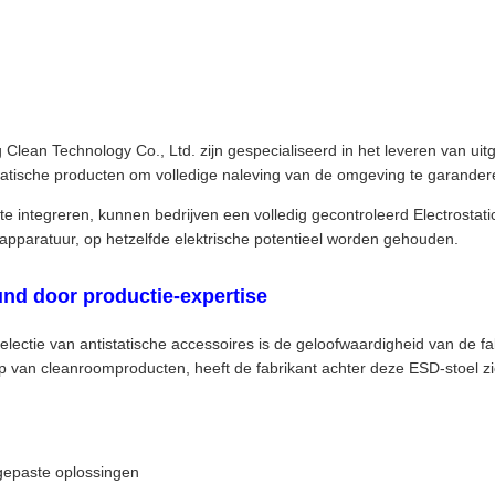
lean Technology Co., Ltd. zijn gespecialiseerd in het leveren van ui
tatische producten om volledige naleving van de omgeving te garander
te integreren, kunnen bedrijven een volledig gecontroleerd Electrostat
apparatuur, op hetzelfde elektrische potentieel worden gehouden.
nd door productie-expertise
selectie van antistatische accessoires is de geloofwaardigheid van de f
p van cleanroomproducten, heeft de fabrikant achter deze ESD-stoel z
epaste oplossingen