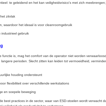
tieel: te geleidend en het kan veiligheidsrisico's met zich meebrengen;
het zitvlak
n, waardoor het ideaal is voor cleanroomgebruik
 industrieel gebruik
ng
functie is, mag het comfort van de operator niet worden verwaarloosd.
 langere perioden. Slecht zitten kan leiden tot vermoeidheid, verminderd
urlijke houding ondersteunt
 flexibiliteit over verschillende werkstations
lige en soepele beweging
 de best practices in de sector, waar van ESD-stoelen wordt verwacht d