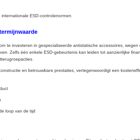
n internationale ESD-controlenormen.
etermijnwaarde
m te investeren in gespecialiseerde antistatische accessoires, wegen
aven. Zelfs één enkele ESD-gebeurtenis kan leiden tot aanzienlijke finan
terugroepacties.
onstructie en betrouwbare prestaties, vertegenwoordigt een kosteneffe
duct
n
e loop van de tijd