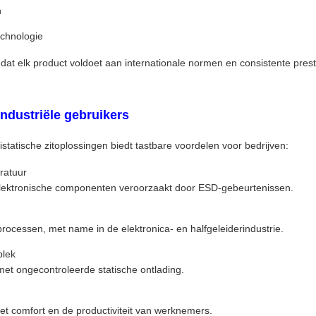
n
echnologie
 dat elk product voldoet aan internationale normen en consistente prest
ndustriële gebruikers
tatische zitoplossingen biedt tastbare voordelen voor bedrijven:
ratuur
lektronische componenten veroorzaakt door ESD-gebeurtenissen.
rocessen, met name in de elektronica- en halfgeleiderindustrie.
plek
 met ongecontroleerde statische ontlading.
t comfort en de productiviteit van werknemers.