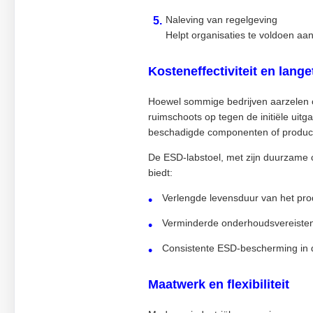
Naleving van regelgeving
Helpt organisaties te voldoen aa
Kosteneffectiviteit en lang
Hoewel sommige bedrijven aarzelen o
ruimschoots op tegen de initiële uitg
beschadigde componenten of product
De ESD-labstoel, met zijn duurzame c
biedt:
Verlengde levensduur van het pro
Verminderde onderhoudsvereiste
Consistente ESD-bescherming in d
Maatwerk en flexibiliteit