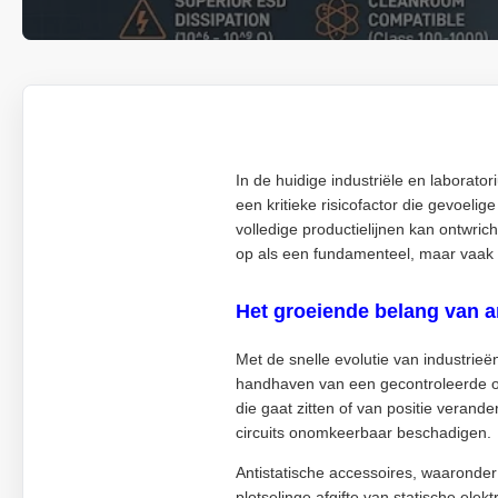
In de huidige industriële en laborat
een kritieke risicofactor die gevoel
volledige productielijnen kan ontwric
op als een fundamenteel, maar vaak o
Het groeiende belang van a
Met de snelle evolutie van industrieë
handhaven van een gecontroleerde om
die gaat zitten of van positie veran
circuits onomkeerbaar beschadigen.
Antistatische accessoires, waaronder
plotselinge afgifte van statische ele