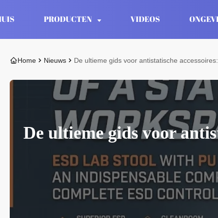
HUIS
PRODUCTEN
VIDEOS
ONGEV
Home
Nieuws
De ultieme gids voor antistatische accessoires
De ultieme gids voor antis