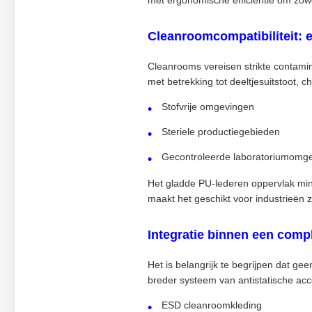
met ergonomische efficiëntie om zowel 
Cleanroomcompatibiliteit: e
Cleanrooms vereisen strikte contamin
met betrekking tot deeltjesuitstoot, 
Stofvrije omgevingen
Steriele productiegebieden
Gecontroleerde laboratoriumomg
Het gladde PU-lederen oppervlak min
maakt het geschikt voor industrieën 
Integratie binnen een com
Het is belangrijk te begrijpen dat g
breder systeem van antistatische ac
ESD cleanroomkleding