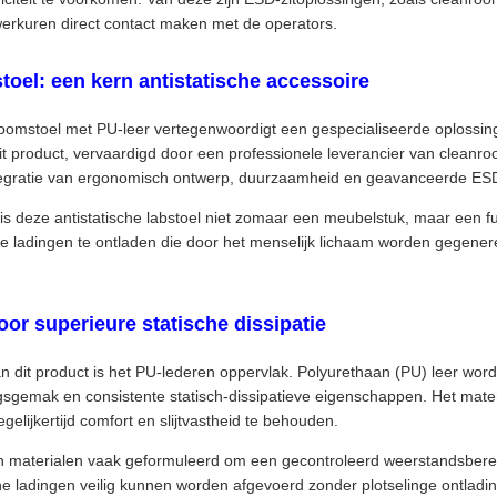
erkuren direct contact maken met de operators.
toel: een kern antistatische accessoire
roomstoel met PU-leer vertegenwoordigt een gespecialiseerde oplossi
. Dit product, vervaardigd door een professionele leverancier van clea
integratie van ergonomisch ontwerp, duurzaamheid en geavanceerde E
 is deze antistatische labstoel niet zomaar een meubelstuk, maar een fu
he ladingen te ontladen die door het menselijk lichaam worden gegener
or superieure statische dissipatie
dit product is het PU-lederen oppervlak. Polyurethaan (PU) leer word
gsgemak en consistente statisch-dissipatieve eigenschappen. Het mate
elijkertijd comfort en slijtvastheid te behouden.
 materialen vaak geformuleerd om een gecontroleerd weerstandsberei
e ladingen veilig kunnen worden afgevoerd zonder plotselinge ontladi