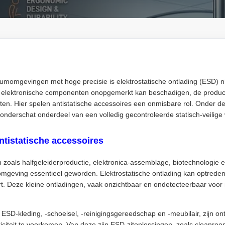
oriumomgevingen met hoge precisie is elektrostatische ontlading (ESD) 
ige elektronische componenten onopgemerkt kan beschadigen, de product
hten. Hier spelen antistatische accessoires een onmisbare rol. Onder d
nderschat onderdeel van een volledig gecontroleerde statisch-veilige
ntistatische accessoires
n zoals halfgeleiderproductie, elektronica-assemblage, biotechnologie 
geving essentieel geworden. Elektrostatische ontlading kan optreden 
dert. Deze kleine ontladingen, vaak onzichtbaar en ondetecteerbaar vo
 ESD-kleding, -schoeisel, -reinigingsgereedschap en -meubilair, zijn
ktriciteit te voorkomen. Van deze zijn ESD-zitoplossingen, zoals cleanro