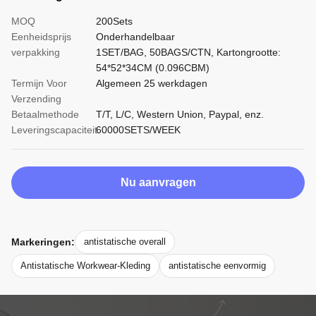
MOQ
200Sets
Eenheidsprijs
Onderhandelbaar
verpakking
1SET/BAG, 50BAGS/CTN, Kartongrootte:
54*52*34CM (0.096CBM)
Termijn Voor
Algemeen 25 werkdagen
Verzending
Betaalmethode
T/T, L/C, Western Union, Paypal, enz.
Leveringscapaciteit
60000SETS/WEEK
Nu aanvragen
Markeringen:
antistatische overall
Antistatische Workwear-Kleding
antistatische eenvormig