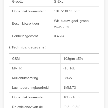
Grootte
S-5XL
Oppervlakteweerstand
10E7-10E11 ohm
Wit, blauw, geel, groen,
Beschikbare kleur
roze, grijs
Eenheidsgewicht
0.45KG
2.Technical gegevens:
GSM
108g/m ±5%
MVTR
-18.1db
Mullenuitbarsting
280/V
Luchtdoordringbaarheid
1MM.73
Oppervlakteweerstand
10E6-10E9
De efficiency van de
(0.3μ-0.5μ)