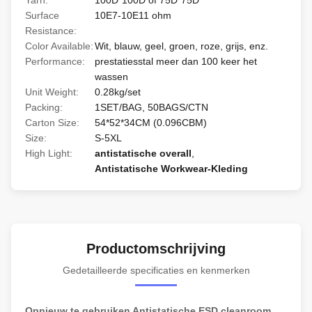
Yarn:
100D*100D of 75D*75D
Surface
10E7-10E11 ohm
Resistance:
Color Available:
Wit, blauw, geel, groen, roze, grijs, enz.
Performance:
prestatiesstal meer dan 100 keer het
wassen
Unit Weight:
0.28kg/set
Packing:
1SET/BAG, 50BAGS/CTN
Carton Size:
54*52*34CM (0.096CBM)
Size:
S-5XL
High Light:
antistatische overall
,
Antistatische Workwear-Kleding
Productomschrijving
Gedetailleerde specificaties en kenmerken
Opnieuw te gebruiken Antistatische ESD cleanroom