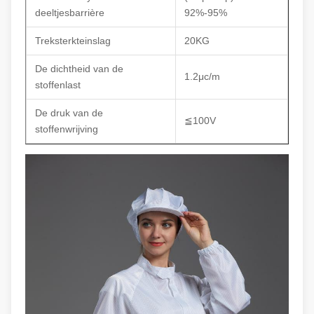
deeltjesbarrière
92%-95%
Treksterkteinslag
20KG
De dichtheid van de
1.2μc/m
stoffenlast
De druk van de
≦100V
stoffenwrijving