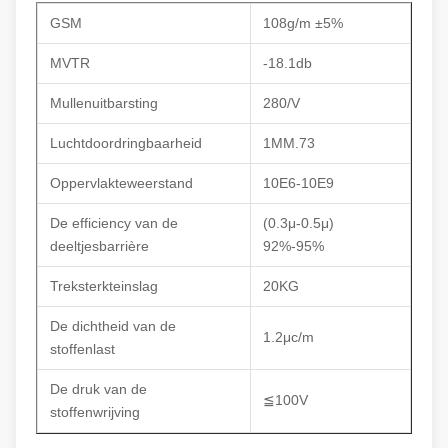
GSM
108g/m ±5%
MVTR
-18.1db
Mullenuitbarsting
280/V
Luchtdoordringbaarheid
1MM.73
Oppervlakteweerstand
10E6-10E9
De efficiency van de
(0.3μ-0.5μ)
deeltjesbarrière
92%-95%
Treksterkteinslag
20KG
De dichtheid van de
1.2μc/m
stoffenlast
De druk van de
≦100V
stoffenwrijving