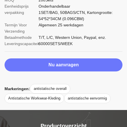
MOQ
200Sets
Eenheidsprijs
Onderhandelbaar
verpakking
1SET/BAG, 50BAGS/CTN, Kartongrootte:
54*52*34CM (0.096CBM)
Termijn Voor
Algemeen 25 werkdagen
Verzending
Betaalmethode
T/T, L/C, Western Union, Paypal, enz.
Leveringscapaciteit
60000SETS/WEEK
Nu aanvragen
Markeringen:
antistatische overall
Antistatische Workwear-Kleding
antistatische eenvormig
Productoverzicht