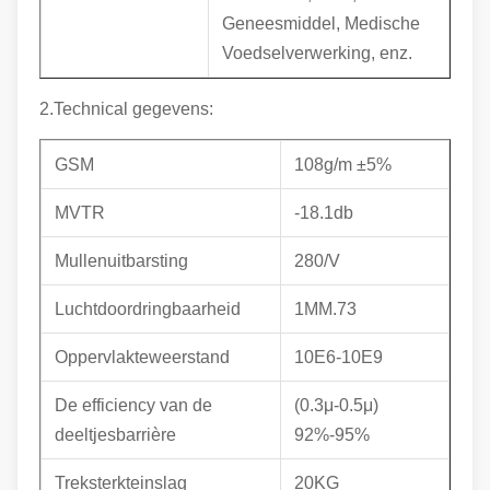
Geneesmiddel, Medische
Voedselverwerking, enz.
2.Technical gegevens:
GSM
108g/m ±5%
MVTR
-18.1db
Mullenuitbarsting
280/V
Luchtdoordringbaarheid
1MM.73
Oppervlakteweerstand
10E6-10E9
De efficiency van de
(0.3μ-0.5μ)
deeltjesbarrière
92%-95%
Treksterkteinslag
20KG