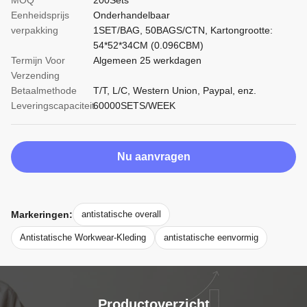
MOQ
200Sets
Eenheidsprijs
Onderhandelbaar
verpakking
1SET/BAG, 50BAGS/CTN, Kartongrootte:
54*52*34CM (0.096CBM)
Termijn Voor
Algemeen 25 werkdagen
Verzending
Betaalmethode
T/T, L/C, Western Union, Paypal, enz.
Leveringscapaciteit
60000SETS/WEEK
Nu aanvragen
Markeringen:
antistatische overall
Antistatische Workwear-Kleding
antistatische eenvormig
Productoverzicht