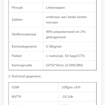
Penzak
Linkerwapen
onderaan aan beide kanten
Zakken
vooraan
98% polyestervezel en 2%-
Stoffenmateriaal
gedragsvezel
Eenheidsgewicht
0.36kg/set
Pakket
1 reeks/zak, 50 bags/CTN
Kartongrootte
54*52*34cm (0.096CBM)
2.Technical gegevens:
GSM
108g/m ±5%
MVTR
-18.1db