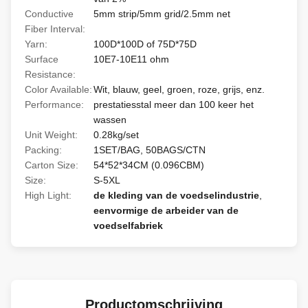
Conductive
5mm strip/5mm grid/2.5mm net
Fiber Interval:
Yarn:
100D*100D of 75D*75D
Surface
10E7-10E11 ohm
Resistance:
Color Available:
Wit, blauw, geel, groen, roze, grijs, enz.
Performance:
prestatiesstal meer dan 100 keer het
wassen
Unit Weight:
0.28kg/set
Packing:
1SET/BAG, 50BAGS/CTN
Carton Size:
54*52*34CM (0.096CBM)
Size:
S-5XL
High Light:
de kleding van de voedselindustrie
,
eenvormige de arbeider van de
voedselfabriek
Productomschrijving