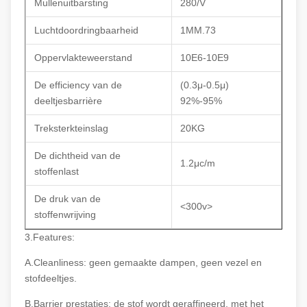
Mullenuitbarsting
280/V
Luchtdoordringbaarheid
1MM.73
Oppervlakteweerstand
10E6-10E9
De efficiency van de
(0.3μ-0.5μ)
deeltjesbarrière
92%-95%
Treksterkteinslag
20KG
De dichtheid van de
1.2μc/m
stoffenlast
De druk van de
<300v>
stoffenwrijving
3.Features:
A.Cleanliness: geen gemaakte dampen, geen vezel en
stofdeeltjes.
B.Barrier prestaties: de stof wordt geraffineerd, met het