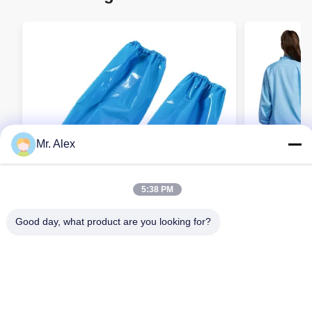
Mr. Alex
5:38 PM
Good day, what product are you looking for?
TPU waterdichte overmouwen voor de
Breathable 
voedingsindustrie en elektronica
Anti-stof U
Contact opnemen