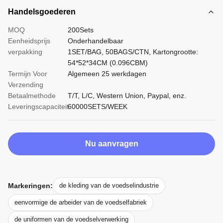
Handelsgoederen
MOQ
200Sets
Eenheidsprijs
Onderhandelbaar
verpakking
1SET/BAG, 50BAGS/CTN, Kartongrootte:
54*52*34CM (0.096CBM)
Termijn Voor
Algemeen 25 werkdagen
Verzending
Betaalmethode
T/T, L/C, Western Union, Paypal, enz.
Leveringscapaciteit
60000SETS/WEEK
Nu aanvragen
Markeringen:
de kleding van de voedselindustrie
eenvormige de arbeider van de voedselfabriek
de uniformen van de voedselverwerking