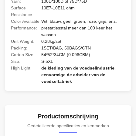
Yarn:
100D*100D of 75D*75D
Surface
10E7-10E11 ohm
Resistance:
Color Available:
Wit, blauw, geel, groen, roze, grijs, enz.
Performance:
prestatiesstal meer dan 100 keer het
wassen
Unit Weight:
0.28kg/set
Packing:
1SET/BAG, 50BAGS/CTN
Carton Size:
54*52*34CM (0.096CBM)
Size:
S-5XL
High Light:
de kleding van de voedselindustrie
,
eenvormige de arbeider van de
voedselfabriek
Productomschrijving
Gedetailleerde specificaties en kenmerken