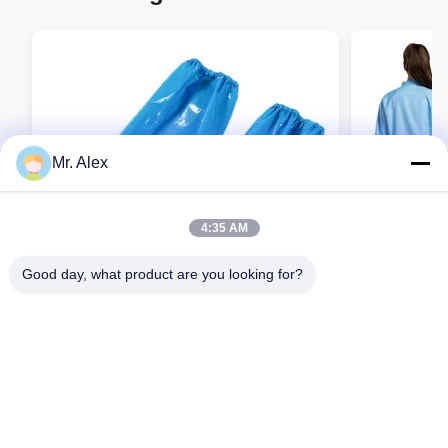
Mr. Alex
4:35 AM
Good day, what product are you looking for?
TPU waterdichte overmouwen voor de
Breathable 
voedingsindustrie en elektronica
Anti-stof U
Contact opnemen