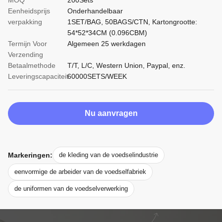
MOQ
200Sets
Eenheidsprijs
Onderhandelbaar
verpakking
1SET/BAG, 50BAGS/CTN, Kartongrootte:
54*52*34CM (0.096CBM)
Termijn Voor
Algemeen 25 werkdagen
Verzending
Betaalmethode
T/T, L/C, Western Union, Paypal, enz.
Leveringscapaciteit
60000SETS/WEEK
Nu aanvragen
Markeringen:
de kleding van de voedselindustrie
eenvormige de arbeider van de voedselfabriek
de uniformen van de voedselverwerking