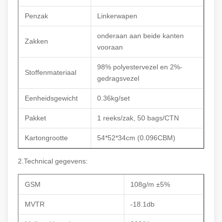
Penzak
Linkerwapen
onderaan aan beide kanten
Zakken
vooraan
98% polyestervezel en 2%-
Stoffenmateriaal
gedragsvezel
Eenheidsgewicht
0.36kg/set
Pakket
1 reeks/zak, 50 bags/CTN
Kartongrootte
54*52*34cm (0.096CBM)
2.Technical gegevens:
GSM
108g/m ±5%
MVTR
-18.1db