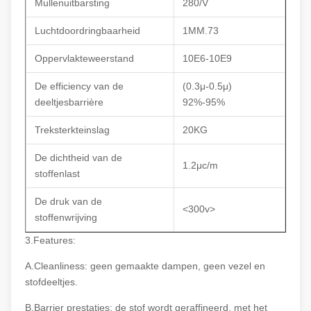
Mullenuitbarsting
280/V
Luchtdoordringbaarheid
1MM.73
Oppervlakteweerstand
10E6-10E9
De efficiency van de
(0.3μ-0.5μ)
deeltjesbarrière
92%-95%
Treksterkteinslag
20KG
De dichtheid van de
1.2μc/m
stoffenlast
De druk van de
<300v>
stoffenwrijving
3.Features:
A.Cleanliness: geen gemaakte dampen, geen vezel en
stofdeeltjes.
B.Barrier prestaties: de stof wordt geraffineerd, met het