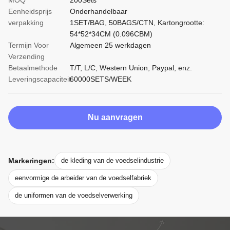
MOQ
200Sets
Eenheidsprijs
Onderhandelbaar
verpakking
1SET/BAG, 50BAGS/CTN, Kartongrootte:
54*52*34CM (0.096CBM)
Termijn Voor
Algemeen 25 werkdagen
Verzending
Betaalmethode
T/T, L/C, Western Union, Paypal, enz.
Leveringscapaciteit
60000SETS/WEEK
Nu aanvragen
Markeringen:
de kleding van de voedselindustrie
eenvormige de arbeider van de voedselfabriek
de uniformen van de voedselverwerking