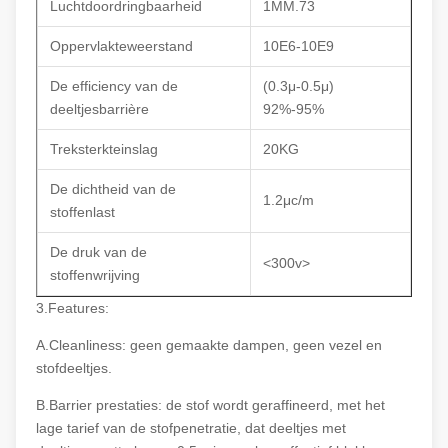
Luchtdoordringbaarheid
1MM.73
Oppervlakteweerstand
10E6-10E9
De efficiency van de
(0.3μ-0.5μ)
deeltjesbarrière
92%-95%
Treksterkteinslag
20KG
De dichtheid van de
1.2μc/m
stoffenlast
De druk van de
<300v>
stoffenwrijving
3.Features:
A.Cleanliness: geen gemaakte dampen, geen vezel en
stofdeeltjes.
B.Barrier prestaties: de stof wordt geraffineerd, met het
lage tarief van de stofpenetratie, dat deeltjes met