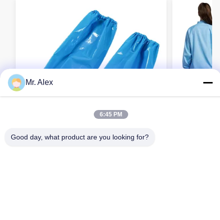
Mr. Alex
6:45 PM
Good day, what product are you looking for?
TPU waterdichte overmouwen voor de
Breathable 
voedingsindustrie en elektronica
Anti-stof U
Contact opnemen