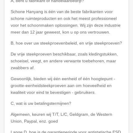
A, bent u fabrikant of handelaarbedrijf?
Schone Hanyang is één van de beste fabrikanten voor
schone ruimteproducten en ook het meest professioneel
voor het schoonmaken oplossingen. Wij zijn deze industrie
meer dan 12 jaar geweest, kon u op ons vertrouwen.
B, hoe over uw steekproevenbeleid, en vrije steekproeven?
De vrije steekproeven beschikbaar, zoals kledingstukken,
schoeisel, veegt, en andere verwante toebehoren, maar
zwabbers af.
Gewoonlijk, bieden wij één eenheid of één hoogtepunt -
grootte-eenheidsteekproeven aan om hoeveelheid en
kwaliteit voor eind te bevestigen - gebruikers.
C, wat is uw betalingstermijnen?
Algemeen, keuren wij T/T, L/C, Geldgram, de Western
Union, Paypal, enz. goed
Lange D, hoe is de garantieperiode voor antistatische ESD