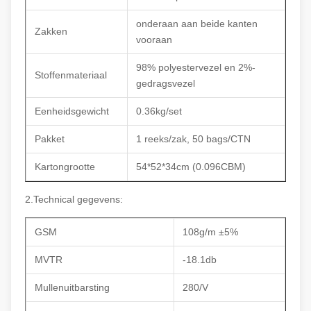
onderaan aan beide kanten
Zakken
vooraan
98% polyestervezel en 2%-
Stoffenmateriaal
gedragsvezel
Eenheidsgewicht
0.36kg/set
Pakket
1 reeks/zak, 50 bags/CTN
Kartongrootte
54*52*34cm (0.096CBM)
2.Technical gegevens:
GSM
108g/m ±5%
MVTR
-18.1db
Mullenuitbarsting
280/V