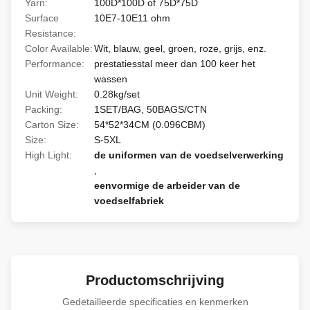
Yarn:
100D*100D of 75D*75D
Surface
10E7-10E11 ohm
Resistance:
Color Available:
Wit, blauw, geel, groen, roze, grijs, enz.
Performance:
prestatiesstal meer dan 100 keer het
wassen
Unit Weight:
0.28kg/set
Packing:
1SET/BAG, 50BAGS/CTN
Carton Size:
54*52*34CM (0.096CBM)
Size:
S-5XL
High Light:
de uniformen van de voedselverwerking
,
eenvormige de arbeider van de
voedselfabriek
Productomschrijving
Gedetailleerde specificaties en kenmerken