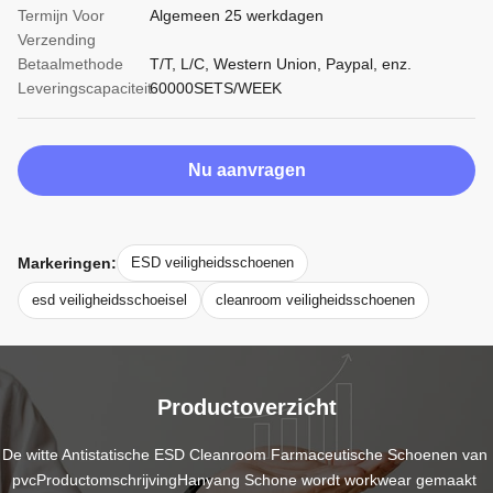
Termijn Voor
Algemeen 25 werkdagen
Verzending
Betaalmethode
T/T, L/C, Western Union, Paypal, enz.
Leveringscapaciteit
60000SETS/WEEK
Nu aanvragen
Markeringen:
ESD veiligheidsschoenen
esd veiligheidsschoeisel
cleanroom veiligheidsschoenen
Productoverzicht
De witte Antistatische ESD Cleanroom Farmaceutische Schoenen van 
pvcProductomschrijvingHanyang Schone wordt workwear gemaakt 