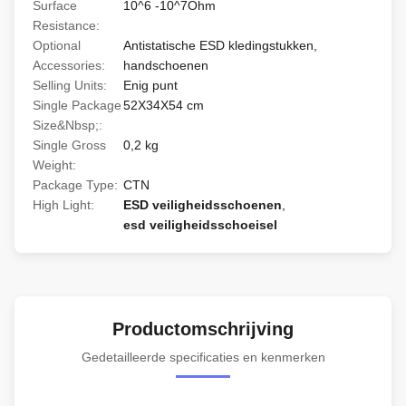
Surface
10^6 -10^7Ohm
Resistance:
Optional
Antistatische ESD kledingstukken,
Accessories:
handschoenen
Selling Units:
Enig punt
Single Package
52X34X54 cm
Size&Nbsp;:
Single Gross
0,2 kg
Weight:
Package Type:
CTN
High Light:
ESD veiligheidsschoenen
,
esd veiligheidsschoeisel
Productomschrijving
Gedetailleerde specificaties en kenmerken