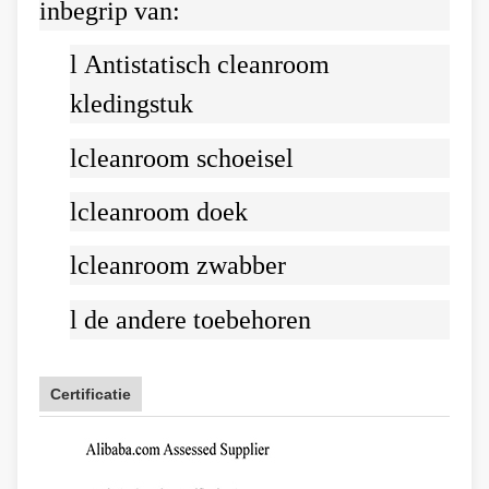
inbegrip van:
l
Antistatisch cleanroom
kledingstuk
l
cleanroom schoeisel
l
cleanroom doek
l
cleanroom zwabber
l
de andere toebehoren
Certificatie