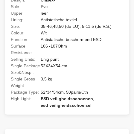
Design:
Unisex-
Sole:
Pvc
Upper:
leer
Lining:
Antistatische textiel
Size:
35-46,48,50 (de EU); 5-11.5 (de V.S.)
Colour:
Wit
Function:
Antistatische beschermend ESD
Surface
106 -107Ohm
Resistance:
Selling Units:
Enig punt
Single Package
52X34X54 cm
Size&Nbsp;:
Single Gross
0,5 kg
Weight:
Package Type:
52*34*54cm, 50pairs/Ctn
High Light:
ESD veiligheidsschoenen
,
esd veiligheidsschoeisel