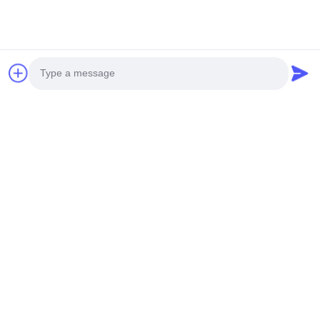
Verzend
U mag ook van houden
Photo
Video Call
Audio Call