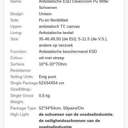
Name:
Antistatische ESD Cleanroom Pu Witte
Schoenen
Design:
Unisex-
Sole:
Pu en flexibiliteit
Upper:
antistatisch TC canvas
Lining:
Antistatische textiel
Size:
35-46,48,50 (de EU); 5-11.5 (de V.S.),
andere op verzoek
Function:
Antistatische beschermend ESD
Colour:
wit met streep
Surface
10^6-10^7Ohm
Resistance:
Selling Units:
Enig punt
Single Package
52X34X54 cm
Size&Nbsp;:
Single Gross
0,5 kg
Weight:
Package Type:
52*34*54cm, 50pairs/Ctn
High Light:
de schoenen van de voedselindustrie
,
de veiligheidsschoenen van de
voedselindustrie