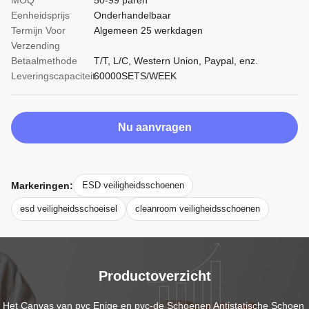
MOQ
50-99 paren
Eenheidsprijs
Onderhandelbaar
Termijn Voor
Algemeen 25 werkdagen
Verzending
Betaalmethode
T/T, L/C, Western Union, Paypal, enz.
Leveringscapaciteit
60000SETS/WEEK
Nu aanvragen
Markeringen:
ESD veiligheidsschoenen
esd veiligheidsschoeisel
cleanroom veiligheidsschoenen
Productoverzicht
Het Canvas van pvc Enige en pvc-de Schoenen Antistatische Schoen 