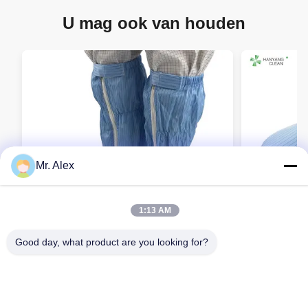
U mag ook van houden
Mr. Alex
1:13 AM
Good day, what product are you looking for?
Unisex ESD Cleanroom Schoenen Anti-
Antislip unisex-Pu
Statische PVC Werklaarzen H-3518
Antistatisc
Veiligheids