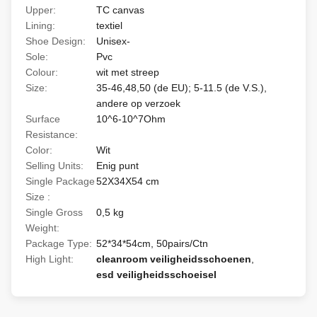
Upper:
TC canvas
Lining:
textiel
Shoe Design:
Unisex-
Sole:
Pvc
Colour:
wit met streep
Size:
35-46,48,50 (de EU); 5-11.5 (de V.S.),
andere op verzoek
Surface
10^6-10^7Ohm
Resistance:
Color:
Wit
Selling Units:
Enig punt
Single Package
52X34X54 cm
Size :
Single Gross
0,5 kg
Weight:
Package Type:
52*34*54cm, 50pairs/Ctn
High Light:
cleanroom veiligheidsschoenen
,
esd veiligheidsschoeisel