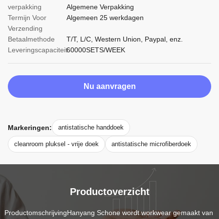
verpakking
Algemene Verpakking
Termijn Voor
Algemeen 25 werkdagen
Verzending
Betaalmethode
T/T, L/C, Western Union, Paypal, enz.
Leveringscapaciteit
60000SETS/WEEK
Nu aanvragen
Markeringen:
antistatische handdoek
cleanroom pluksel - vrije doek
antistatische microfiberdoek
Productoverzicht
ProductomschrijvingHanyang Schone wordt workwear gemaakt van 