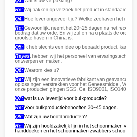
Q3:
Wat is uw verpakking?
Re:
Wij pakken op verzoek het product in standaard de u
Q4:
Hoe lever ongeveer tijd? Welke zeehaven het meest 
Re:
Gewoonlijk, neemt het 20~25 dagen na het receving va
bedrag dat uw orde. En wij zullen na u plaats de orde be
grootste haven in China is.
Q5:
Ik heb slechts een idee op bepaald product, kan u 
Reyes
, hebben wij het personeel van ervaringstechnolo
ontwerpen en maken.
Q6:
Waarom kies u?
Re:
Wij zijn een innovatieve fabrikant van geavanceerd
oplossingen verstrekken voor het Geneesmiddel, Voedsel,
onze producten gingen SGS, Ce, ISO9001, ISO14001, e
Q7:
wat is uw levertijd voor bulkproductie?
Re:
Voor bulkproductiebehoeften 30~45 dagen.
Q8:
Wat zijn uw hoofdproducten?
Re:
Wij zijn hoofdzakelijk lijn in het schoonmaken van
handdoeken en het schoonmaken zwabbers schoonmak