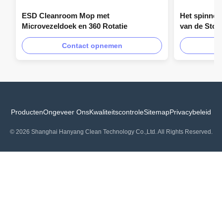
ESD Cleanroom Mop met
Het spinnen
Microvezeldoek en 360 Rotatie
van de Stof
Industriële
Contact opnemen
Producten
Ongeveer Ons
Kwaliteitscontrole
Sitemap
Privacybeleid
© 2026 Shanghai Hanyang Clean Technology Co.,Ltd. All Rights Reserved.