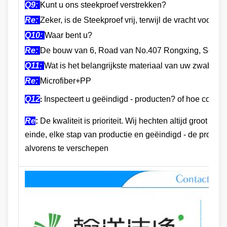
Q9:
Kunt u ons steekproef verstrekken?
Re:
Zeker, is de Steekproef vrij, terwijl de vracht voor uw
Q10:
Waar bent u?
Re:
De bouw van 6, Road van No.407 Rongxing, Songjia
Q11:
Wat is het belangrijkste materiaal van uw zwabber
Re:
Microfiber+PP
Q12
Inspecteert u geëindigd - producten? of hoe controle
:
Re
:
De kwaliteit is prioriteit. Wij hechten altijd groot be
einde, elke stap van productie en geëindigd - de produ
alvorens te verschepen