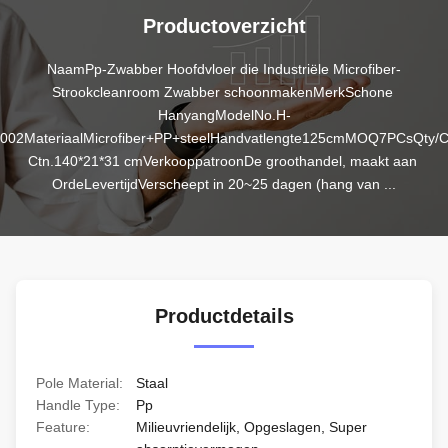
Productoverzicht
NaamPp-Zwabber Hoofdvloer die Industriële Microfiber-
Strookcleanroom Zwabber schoonmakenMerkSchone 
HanyangModelNo.H-
002MateriaalMicrofiber+PP+steelHandvatlengte125cmMOQ7PCsQty/C
Ctn.140*21*31 cmVerkooppatroonDe groothandel, maakt aan 
OrdeLevertijdVerscheept in 20~25 dagen (hang van ...
Productdetails
Pole Material:
Staal
Handle Type:
Pp
Feature:
Milieuvriendelijk, Opgeslagen, Super