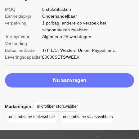
MOQ
5 stuk/Stukken
Eenheidsprijs
Onderhandelbaar
verpakking
1 pc/bag, andere op verzoek het
schoonmaken zwabber
Termijn Voor
Algemeen 25 werkdagen
Verzending
Betaalmethode
T/T, L/C, Western Union, Paypal, enz.
Leveringscapaciteit
60000SETS/WEEK
Nu aanvragen
Markeringen:
microfiber stofzwabber
antistatische stofzwabber
antistatische vloerzwabbers