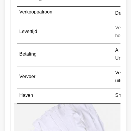
Verkooppatroon
De gro
Versch
Levertijd
hoeveel
Al Onli
Betaling
Union, 
Versche
Vervoer
uitdruk
Haven
Shangh