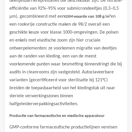
deeltjesbarrièreprestaties die beschikbaar zijn. De filtratie-
efficiëntie van 92%–95% voor submicrondeeltjes (0,3–0,5
μm), gecombineerd met een
en
GSM-waarde van 108 g/m²
een rookvrije constructie maken de 98/2 overall een
geschikte keuze voor klasse 1000-omgevingen. De polsen
en enkels met elastische zoom zijn hier cruciale
ontwerpelementen: ze voorkomen migratie van deeltjes
aan de randen van kleding, een van de meest
voorkomende punten waar besmetting binnendringt die bij
audits in cleanrooms zijn vastgesteld. Autoclaveerbare
varianten (gecertificeerd voor sterilisatie bij 121°C)
breiden de toepasbaarheid van het kledingstuk uit naar
steriele verwerkingszones binnen
halfgeleiderverpakkingsactiviteiten.
Productie van farmaceutische en medische apparatuur
GMP-conforme farmaceutische productielijnen vereisen