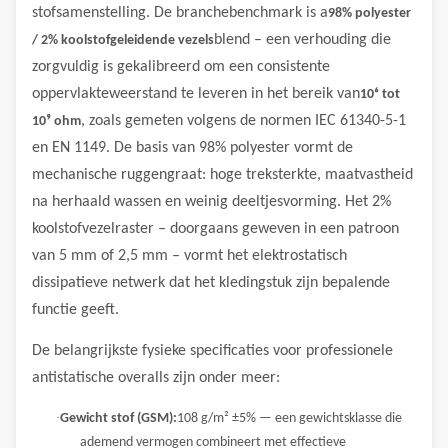
stofsamenstelling. De branchebenchmark is a
98% polyester
blend – een verhouding die
/ 2% koolstofgeleidende vezels
zorgvuldig is gekalibreerd om een ​​consistente
oppervlakteweerstand te leveren in het bereik van
10⁶ tot
, zoals gemeten volgens de normen IEC 61340-5-1
10⁹ ohm
en EN 1149. De basis van 98% polyester vormt de
mechanische ruggengraat: hoge treksterkte, maatvastheid
na herhaald wassen en weinig deeltjesvorming. Het 2%
koolstofvezelraster – doorgaans geweven in een patroon
van 5 mm of 2,5 mm – vormt het elektrostatisch
dissipatieve netwerk dat het kledingstuk zijn bepalende
functie geeft.
De belangrijkste fysieke specificaties voor professionele
antistatische overalls zijn onder meer:
·
Gewicht stof (GSM):
108 g/m² ±5% — een gewichtsklasse die
ademend vermogen combineert met effectieve