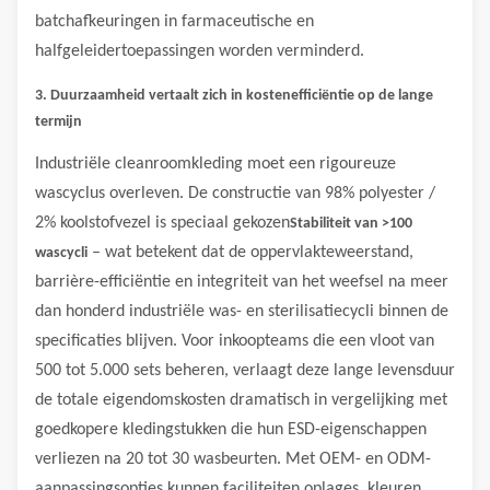
batchafkeuringen in farmaceutische en
halfgeleidertoepassingen worden verminderd.
3. Duurzaamheid vertaalt zich in kostenefficiëntie op de lange
termijn
Industriële cleanroomkleding moet een rigoureuze
wascyclus overleven. De constructie van 98% polyester /
2% koolstofvezel is speciaal gekozen
Stabiliteit van >100
– wat betekent dat de oppervlakteweerstand,
wascycli
barrière-efficiëntie en integriteit van het weefsel na meer
dan honderd industriële was- en sterilisatiecycli binnen de
specificaties blijven. Voor inkoopteams die een vloot van
500 tot 5.000 sets beheren, verlaagt deze lange levensduur
de totale eigendomskosten dramatisch in vergelijking met
goedkopere kledingstukken die hun ESD-eigenschappen
verliezen na 20 tot 30 wasbeurten. Met OEM- en ODM-
aanpassingsopties kunnen faciliteiten oplages, kleuren