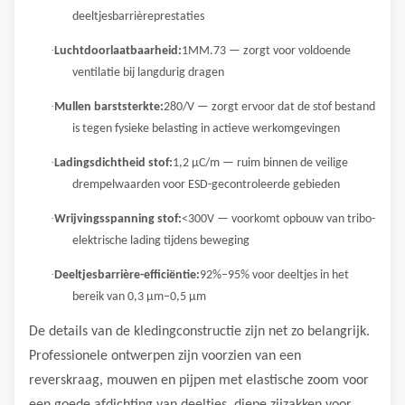
deeltjesbarrièreprestaties
·
Luchtdoorlaatbaarheid:
1MM.73 — zorgt voor voldoende
ventilatie bij langdurig dragen
·
Mullen barststerkte:
280/V — zorgt ervoor dat de stof bestand
is tegen fysieke belasting in actieve werkomgevingen
·
Ladingsdichtheid stof:
1,2 μC/m — ruim binnen de veilige
drempelwaarden voor ESD-gecontroleerde gebieden
·
Wrijvingsspanning stof:
<300V — voorkomt opbouw van tribo-
elektrische lading tijdens beweging
·
Deeltjesbarrière-efficiëntie:
92%–95% voor deeltjes in het
bereik van 0,3 μm–0,5 μm
De details van de kledingconstructie zijn net zo belangrijk.
Professionele ontwerpen zijn voorzien van een
reverskraag, mouwen en pijpen met elastische zoom voor