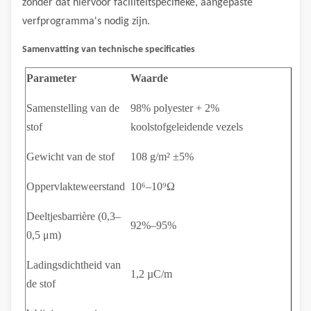
zonder dat hiervoor faciliteitspecifieke, aangepaste
verfprogramma's nodig zijn.
Samenvatting van technische specificaties
Parameter
Waarde
Samenstelling van de
98% polyester + 2%
stof
koolstofgeleidende vezels
Gewicht van de stof
108 g/m² ±5%
Oppervlakteweerstand
10⁶–10⁹Ω
Deeltjesbarrière (0,3–
92%–95%
0,5 μm)
Ladingsdichtheid van
1,2 µC/m
de stof