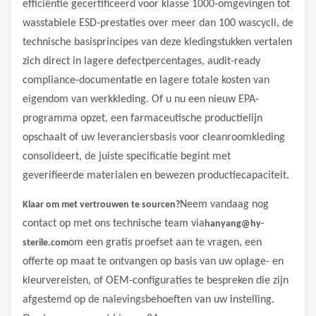
efficiëntie gecertificeerd voor klasse 1000-omgevingen tot
wasstabiele ESD-prestaties over meer dan 100 wascycli, de
technische basisprincipes van deze kledingstukken vertalen
zich direct in lagere defectpercentages, audit-ready
compliance-documentatie en lagere totale kosten van
eigendom van werkkleding. Of u nu een nieuw EPA-
programma opzet, een farmaceutische productielijn
opschaalt of uw leveranciersbasis voor cleanroomkleding
consolideert, de juiste specificatie begint met
geverifieerde materialen en bewezen productiecapaciteit.
Neem vandaag nog
Klaar om met vertrouwen te sourcen?
contact op met ons technische team via
hanyang@hy-
om een ​​gratis proefset aan te vragen, een
sterile.com
offerte op maat te ontvangen op basis van uw oplage- en
kleurvereisten, of OEM-configuraties te bespreken die zijn
afgestemd op de nalevingsbehoeften van uw instelling.