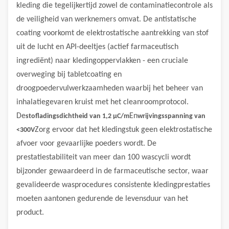
kleding die tegelijkertijd zowel de contaminatiecontrole als
de veiligheid van werknemers omvat. De antistatische
coating voorkomt de elektrostatische aantrekking van stof
uit de lucht en API-deeltjes (actief farmaceutisch
ingrediënt) naar kledingoppervlakken - een cruciale
overweging bij tabletcoating en
droogpoedervulwerkzaamheden waarbij het beheer van
inhalatiegevaren kruist met het cleanroomprotocol.
De
En
stofladingsdichtheid van 1,2 μC/m
wrijvingsspanning van
Zorg ervoor dat het kledingstuk geen elektrostatische
<300V
afvoer voor gevaarlijke poeders wordt. De
prestatiestabiliteit van meer dan 100 wascycli wordt
bijzonder gewaardeerd in de farmaceutische sector, waar
gevalideerde wasprocedures consistente kledingprestaties
moeten aantonen gedurende de levensduur van het
product.