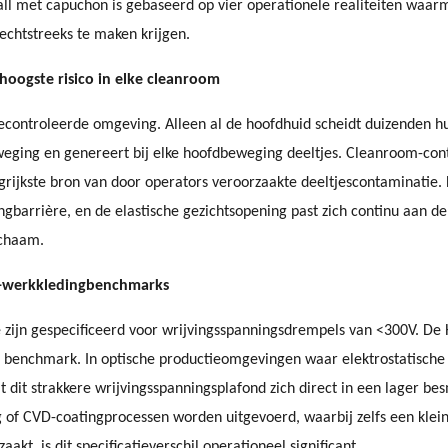
rall met capuchon is gebaseerd op vier operationele realiteiten waa
echtstreeks te maken krijgen.
hoogste risico in elke cleanroom
gecontroleerde omgeving. Alleen al de hoofdhuid scheidt duizenden h
eging en genereert bij elke hoofdbeweging deeltjes. Cleanroom-conta
grijkste bron van door operators veroorzaakte deeltjescontaminatie
ngbarrière, en de elastische gezichtsopening past zich continu aan de
ichaam.
SD-werkkledingbenchmarks
e zijn gespecificeerd voor wrijvingsspanningsdrempels van <300V. De 
benchmark. In optische productieomgevingen waar elektrostatische a
lt dit strakkere wrijvingsspanningsplafond zich direct in een lager b
of CVD-coatingprocessen worden uitgevoerd, waarbij zelfs een kleine
t, is dit specificatieverschil operationeel significant.