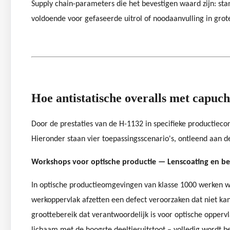
Supply chain-parameters die het bevestigen waard zijn: st
voldoende voor gefaseerde uitrol of noodaanvulling in grote 
Hoe antistatische overalls met capuc
Door de prestaties van de H-1132 in specifieke productiec
Hieronder staan ​​vier toepassingsscenario's, ontleend aan d
Workshops voor optische productie — Lenscoating en b
In optische productieomgevingen van klasse 1000 werken we
werkoppervlak afzetten een defect veroorzaken dat niet kan 
groottebereik dat verantwoordelijk is voor optische opperv