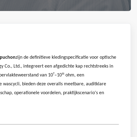
capuchon
zijn de definitieve kledingspecificatie voor optische
o., Ltd., integreert een afgedichte kap rechtstreeks in
ppervlakteweerstand van 10⁷–10¹¹ ohm, een
e wascycli, bieden deze overalls meetbare, auditklare
chap, operationele voordelen, praktijkscenario's en