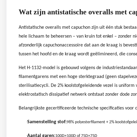
Wat zijn antistatische overalls met c
Antistatische overalls met capuchon zijn uit één stuk best
hele lichaam te beheersen – van kruin tot enkel – zonder ni
afzonderlijk capuchonaccessoire dat aan de kraag is bevest
tussen het hoofd en de kraag wordt geëlimineerd, die conseq
Het H-1132-model is gebouwd volgens de industriestandaa
filamentgarens met een hoge sterktegraad (geen stapelvez
sterilisatiecycli. De 2% koolstofgeleidende vezel is uniform
elektrostatisch dissipatief netwerk ontstaat zonder dode z
Belangrijkste gecertificeerde technische specificaties voor
·
Samenstelling stof:
98% polyesterfilament + 2% koolstofgele
·
Aantal garen:
100D×100D of 75D×75D