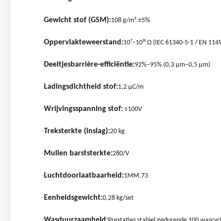
·
Gewicht stof (GSM):
108 g/m² ±5%
·
Oppervlakteweerstand:
10⁷–10¹¹ Ω (IEC 61340-5-1 / EN 114
·
Deeltjesbarrière-efficiëntie:
92%–95% (0,3 μm–0,5 μm)
·
Ladingsdichtheid stof:
1,2 µC/m
·
Wrijvingsspanning stof:
≤100V
·
Treksterkte (inslag):
20 kg
·
Mullen barststerkte:
280/V
·
Luchtdoorlaatbaarheid:
1MM.73
·
Eenheidsgewicht:
0,28 kg/set
·
Wasduurzaamheid:
Prestaties stabiel gedurende 100 wascycl