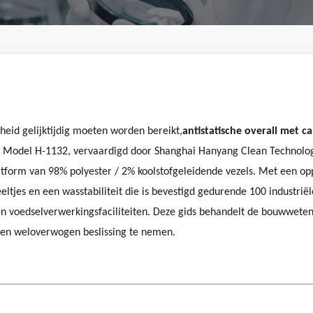
heid gelijktijdig moeten worden bereikt,
antistatische overall met 
odel H-1132, vervaardigd door Shanghai Hanyang Clean Technology C
atform van 98% polyester / 2% koolstofgeleidende vezels. Met een o
ltjes en een wasstabiliteit die is bevestigd gedurende 100 industriël
en voedselverwerkingsfaciliteiten. Deze gids behandelt de bouwwetens
n ​​weloverwogen beslissing te nemen.