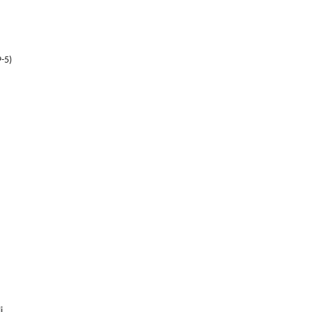
9-5)
i