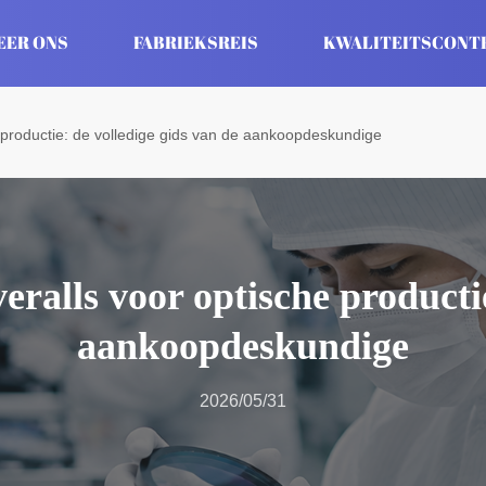
EER ONS
FABRIEKSREIS
KWALITEITSCONT
 productie: de volledige gids van de aankoopdeskundige
eralls voor optische productie
aankoopdeskundige
2026/05/31