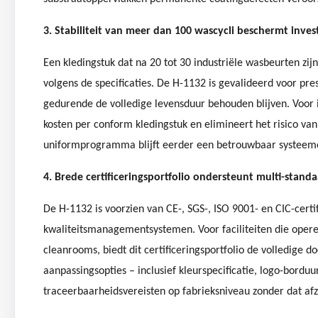
3. Stabiliteit van meer dan 100 wascycli beschermt inves
Een kledingstuk dat na 20 tot 30 industriële wasbeurten zijn
volgens de specificaties. De H-1132 is gevalideerd voor prest
gedurende de volledige levensduur behouden blijven. Voor i
kosten per conform kledingstuk en elimineert het risico va
uniformprogramma blijft eerder een betrouwbaar systeeme
4. Brede certificeringsportfolio ondersteunt multi-stand
De H-1132 is voorzien van CE-, SGS-, ISO 9001- en CIC-certif
kwaliteitsmanagementsystemen. Voor faciliteiten die opere
cleanrooms, biedt dit certificeringsportfolio de volledige
aanpassingsopties – inclusief kleurspecificatie, logo-bor
traceerbaarheidsvereisten op fabrieksniveau zonder dat afz