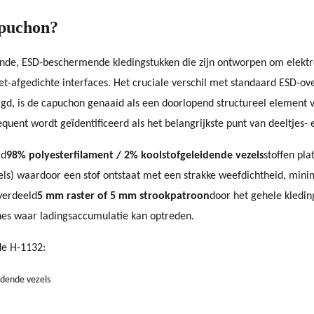
apuchon?
aande, ESD-beschermende kledingstukken die zijn ontworpen om elektr
et-afgedichte interfaces. Het cruciale verschil met standaard ESD-ov
igd, is de capuchon genaaid als een doorlopend structureel element 
uent wordt geïdentificeerd als het belangrijkste punt van deeltjes- e
rd
98% polyesterfilament / 2% koolstofgeleidende vezels
stoffen pl
els) waardoor een stof ontstaat met een strakke weefdichtheid, min
 verdeeld
5 mm raster of 5 mm strookpatroon
door het gehele kledin
ones waar ladingsaccumulatie kan optreden.
 de H-1132:
idende vezels