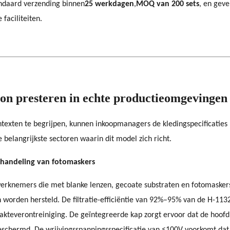
andaard verzending binnen
25 werkdagen
,
MOQ van 200 sets
, en geve
faciliteiten.
hon presteren in echte productieomgevingen
ontexten te begrijpen, kunnen inkoopmanagers de kledingspecificati
e belangrijkste sectoren waarin dit model zich richt.
ehandeling van fotomaskers
rknemers die met blanke lenzen, gecoate substraten en fotomaskers 
worden hersteld. De filtratie-efficiëntie van 92%–95% van de H-1132 
lakteverontreiniging. De geïntegreerde kap zorgt ervoor dat de hoof