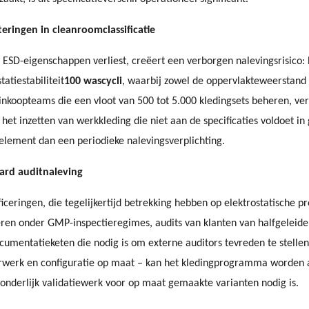
teringen in cleanroomclassificatie
 ESD-eigenschappen verliest, creëert een verborgen nalevingsrisico: h
atiestabiliteit
100 wascycli
, waarbij zowel de oppervlakteweerstand (
nkoopteams die een vloot van 500 tot 5.000 kledingsets beheren, vert
n het inzetten van werkkleding die niet aan de specificaties voldoet 
lement dan een periodieke nalevingsverplichting.
aard auditnaleving
iceringen, die tegelijkertijd betrekking hebben op elektrostatische pr
ren onder GMP-inspectieregimes, audits van klanten van halfgeleider
 documentatieketen die nodig is om externe auditors tevreden te ste
duurwerk en configuratie op maat – kan het kledingprogramma worden
onderlijk validatiewerk voor op maat gemaakte varianten nodig is.