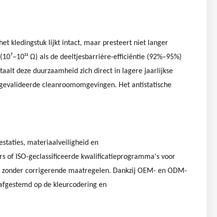
et kledingstuk lijkt intact, maar presteert niet langer
10⁷–10¹¹ Ω) als de deeltjesbarrière-efficiëntie (92%–95%)
aalt deze duurzaamheid zich direct in lagere jaarlijkse
in gevalideerde cleanroomomgevingen. Het antistatische
estaties, materiaalveiligheid en
s of ISO-geclassificeerde kwalificatieprogramma's voor
llen zonder corrigerende maatregelen. Dankzij OEM- en ODM-
 afgestemd op de kleurcodering en