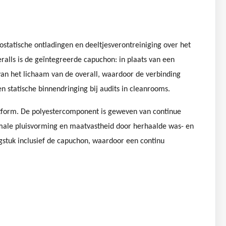
ostatische ontladingen en deeltjesverontreiniging over het
eralls is de geïntegreerde capuchon: in plaats van een
van het lichaam van de overall, waardoor de verbinding
n statische binnendringing bij audits in cleanrooms.
atform. De polyestercomponent is geweven van continue
imale pluisvorming en maatvastheid door herhaalde was- en
gstuk inclusief de capuchon, waardoor een continu