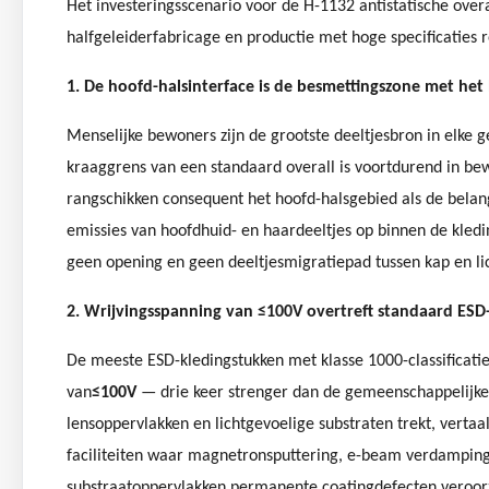
Het investeringsscenario voor de H-1132 antistatische ove
halfgeleiderfabricage en productie met hoge specificaties r
1. De hoofd-halsinterface is de besmettingszone met het 
Menselijke bewoners zijn de grootste deeltjesbron in elke 
kraaggrens van een standaard overall is voortdurend in bew
rangschikken consequent het hoofd-halsgebied als de belan
emissies van hoofdhuid- en haardeeltjes op binnen de kledi
geen opening en geen deeltjesmigratiepad tussen kap en l
2. Wrijvingsspanning van ≤100V overtreft standaard E
De meeste ESD-kledingstukken met klasse 1000-classificati
van
≤100V
— drie keer strenger dan de gemeenschappelijke 
lensoppervlakken en lichtgevoelige substraten trekt, vertaa
faciliteiten waar magnetronsputtering, e-beam verdamping 
substraatoppervlakken permanente coatingdefecten veroorzaak