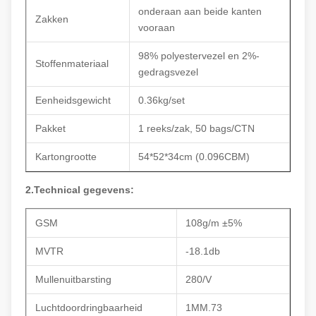
onderaan aan beide kanten
Zakken
vooraan
98% polyestervezel en 2%-
Stoffenmateriaal
gedragsvezel
Eenheidsgewicht
0.36kg/set
Pakket
1 reeks/zak, 50 bags/CTN
Kartongrootte
54*52*34cm (0.096CBM)
2.Technical gegevens:
GSM
108g/m ±5%
MVTR
-18.1db
Mullenuitbarsting
280/V
Luchtdoordringbaarheid
1MM.73