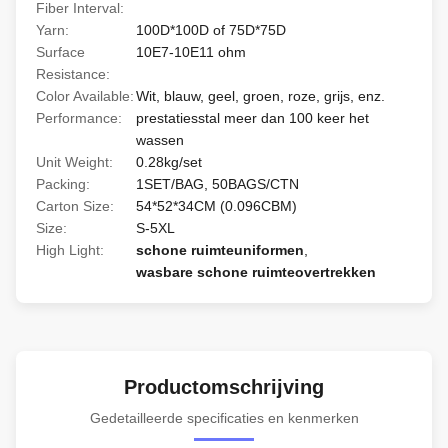
Fiber Interval:
Yarn:
100D*100D of 75D*75D
Surface
10E7-10E11 ohm
Resistance:
Color Available:
Wit, blauw, geel, groen, roze, grijs, enz.
Performance:
prestatiesstal meer dan 100 keer het
wassen
Unit Weight:
0.28kg/set
Packing:
1SET/BAG, 50BAGS/CTN
Carton Size:
54*52*34CM (0.096CBM)
Size:
S-5XL
High Light:
schone ruimteuniformen
,
wasbare schone ruimteovertrekken
Productomschrijving
Gedetailleerde specificaties en kenmerken