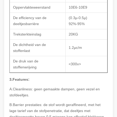
Oppervlakteweerstand
10E6-10E9
De efficiency van de
(0.3μ-0.5μ)
deeltjesbarrière
92%-95%
Treksterkteinslag
20KG
De dichtheid van de
1.2μc/m
stoffenlast
De druk van de
<300v>
stoffenwrijving
3.Features:
A.Cleanliness: geen gemaakte dampen, geen vezel en
stofdeeltjes.
B.Barrier prestaties: de stof wordt geraffineerd, met het
lage tarief van de stofpenetratie, dat deeltjes met
deeltjesgrootte boven 0,5 microns kan effectief blokkeren