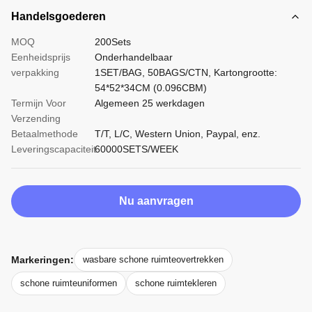
Handelsgoederen
MOQ
200Sets
Eenheidsprijs
Onderhandelbaar
verpakking
1SET/BAG, 50BAGS/CTN, Kartongrootte:
54*52*34CM (0.096CBM)
Termijn Voor
Algemeen 25 werkdagen
Verzending
Betaalmethode
T/T, L/C, Western Union, Paypal, enz.
Leveringscapaciteit
60000SETS/WEEK
Nu aanvragen
Markeringen:
wasbare schone ruimteovertrekken
schone ruimteuniformen
schone ruimtekleren