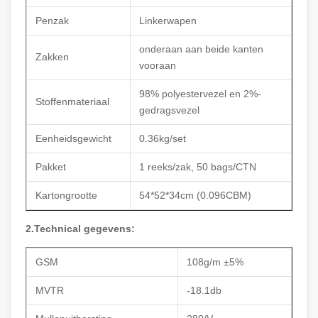
Penzak
Linkerwapen
onderaan aan beide kanten
Zakken
vooraan
98% polyestervezel en 2%-
Stoffenmateriaal
gedragsvezel
Eenheidsgewicht
0.36kg/set
Pakket
1 reeks/zak, 50 bags/CTN
Kartongrootte
54*52*34cm (0.096CBM)
2.Technical gegevens:
GSM
108g/m ±5%
MVTR
-18.1db