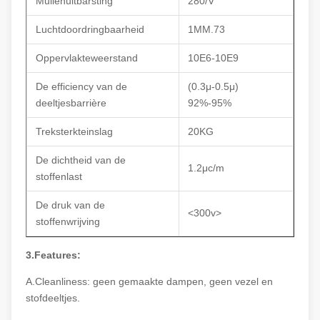
Mullenuitbarsting
280/V
Luchtdoordringbaarheid
1MM.73
Oppervlakteweerstand
10E6-10E9
De efficiency van de
(0.3μ-0.5μ)
deeltjesbarrière
92%-95%
Treksterkteinslag
20KG
De dichtheid van de
1.2μc/m
stoffenlast
De druk van de
<300v>
stoffenwrijving
3.Features:
A.Cleanliness: geen gemaakte dampen, geen vezel en
stofdeeltjes.