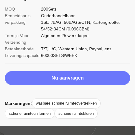
MOQ
200Sets
Eenheidsprijs
Onderhandelbaar
verpakking
1SET/BAG, 50BAGS/CTN, Kartongrootte:
54*52*34CM (0.096CBM)
Termijn Voor
Algemeen 25 werkdagen
Verzending
Betaalmethode
T/T, L/C, Western Union, Paypal, enz.
Leveringscapaciteit
60000SETS/WEEK
Nu aanvragen
Markeringen:
wasbare schone ruimteovertrekken
schone ruimteuniformen
schone ruimtekleren