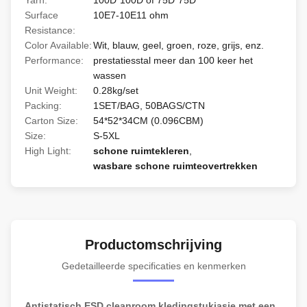
Yarn:
100D*100D of 75D*75D
Surface
10E7-10E11 ohm
Resistance:
Color Available:
Wit, blauw, geel, groen, roze, grijs, enz.
Performance:
prestatiesstal meer dan 100 keer het
wassen
Unit Weight:
0.28kg/set
Packing:
1SET/BAG, 50BAGS/CTN
Carton Size:
54*52*34CM (0.096CBM)
Size:
S-5XL
High Light:
schone ruimtekleren
,
wasbare schone ruimteovertrekken
Productomschrijving
Gedetailleerde specificaties en kenmerken
Antistatisch ESD cleanroom kledingstukjasje met een