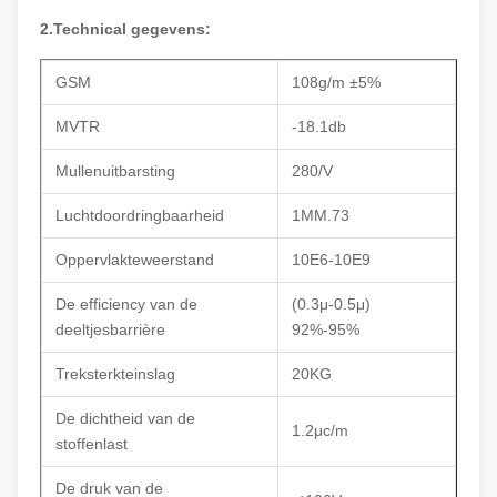
2.Technical gegevens:
GSM
108g/m ±5%
MVTR
-18.1db
Mullenuitbarsting
280/V
Luchtdoordringbaarheid
1MM.73
Oppervlakteweerstand
10E6-10E9
De efficiency van de
(0.3μ-0.5μ)
deeltjesbarrière
92%-95%
Treksterkteinslag
20KG
De dichtheid van de
1.2μc/m
stoffenlast
De druk van de