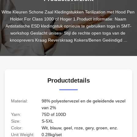
Witte Kleuren Schone Zaal Kledingstukken Terilization met Hood Pen 
Holder For Class 1000 of Hoger 1.Product informatie: Naam 
Antistatische ESD kledingstuk opnieuw te gebruiken toga in SMT-
workshop Geslacht unisex- Stijl de rechte open toga van de 
knooprevers Kraag Reverskraag Kokers/Benen Geëindigd ...
Productdetails
Material:
98% polyestervezel en de geleidende vezel
van 2%
Yarn:
75D of 100D
Size:
S-5XL
Color:
Wit, blauw, geel, roze, gery, groen, enz.
Unit Weight:
0.28kg/set