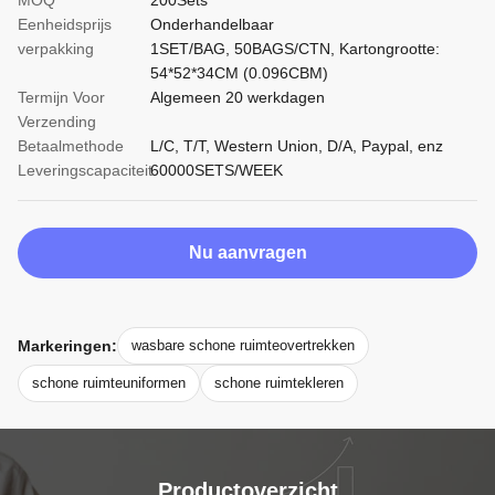
MOQ
200Sets
Eenheidsprijs
Onderhandelbaar
verpakking
1SET/BAG, 50BAGS/CTN, Kartongrootte:
54*52*34CM (0.096CBM)
Termijn Voor
Algemeen 20 werkdagen
Verzending
Betaalmethode
L/C, T/T, Western Union, D/A, Paypal, enz
Leveringscapaciteit
60000SETS/WEEK
Nu aanvragen
Markeringen:
wasbare schone ruimteovertrekken
schone ruimteuniformen
schone ruimtekleren
Productoverzicht