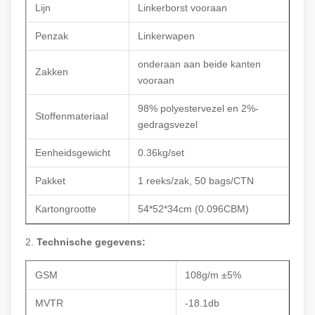
Lijn
Linkerborst vooraan
Penzak
Linkerwapen
onderaan aan beide kanten
Zakken
vooraan
98% polyestervezel en 2%-
Stoffenmateriaal
gedragsvezel
Eenheidsgewicht
0.36kg/set
Pakket
1 reeks/zak, 50 bags/CTN
Kartongrootte
54*52*34cm (0.096CBM)
2.
Technische gegevens:
GSM
108g/m ±5%
MVTR
-18.1db