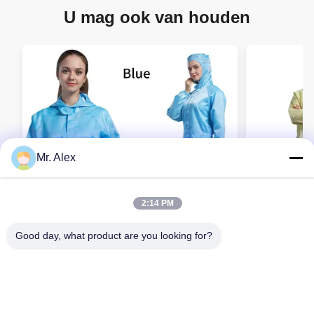
U mag ook van houden
Mr. Alex
2:14 PM
Good day, what product are you looking for?
Herbruikbare ESD Cleanroom Coverall
Groothande
met 5mm Grid Conductive Fiber en
Herbruikba
oppervlakteweerstand 106-107Ohm in
met 106-10