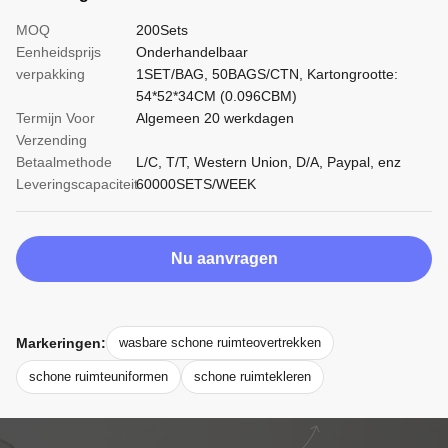
MOQ
200Sets
Eenheidsprijs
Onderhandelbaar
verpakking
1SET/BAG, 50BAGS/CTN, Kartongrootte:
54*52*34CM (0.096CBM)
Termijn Voor
Algemeen 20 werkdagen
Verzending
Betaalmethode
L/C, T/T, Western Union, D/A, Paypal, enz
Leveringscapaciteit
60000SETS/WEEK
Nu aanvragen
Markeringen:
wasbare schone ruimteovertrekken
schone ruimteuniformen
schone ruimtekleren