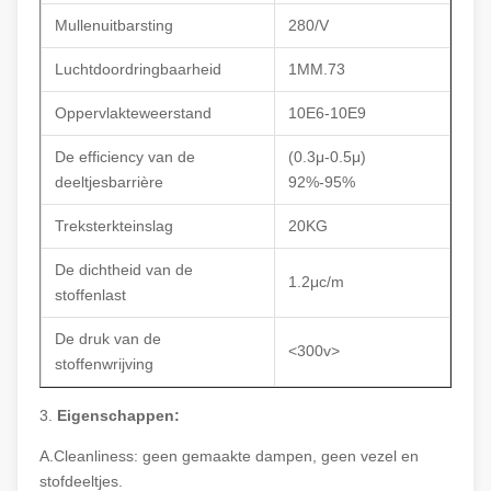
Mullenuitbarsting
280/V
Luchtdoordringbaarheid
1MM.73
Oppervlakteweerstand
10E6-10E9
De efficiency van de
(0.3μ-0.5μ)
deeltjesbarrière
92%-95%
Treksterkteinslag
20KG
De dichtheid van de
1.2μc/m
stoffenlast
De druk van de
<300v>
stoffenwrijving
3.
Eigenschappen:
A.Cleanliness: geen gemaakte dampen, geen vezel en
stofdeeltjes.