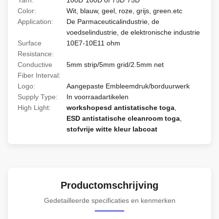
Yarn:
100D*100D of 75D*75D
Color:
Wit, blauw, geel, roze, grijs, green.etc
Application:
De Parmaceuticalindustrie, de
voedselindustrie, de elektronische industrie
Surface
10E7-10E11 ohm
Resistance:
Conductive
5mm strip/5mm grid/2.5mm net
Fiber Interval:
Logo:
Aangepaste Embleemdruk/borduurwerk
Supply Type:
In voorraadartikelen
High Light:
workshopesd antistatische toga
,
ESD antistatische cleanroom toga
,
stofvrije witte kleur labcoat
Productomschrijving
Gedetailleerde specificaties en kenmerken